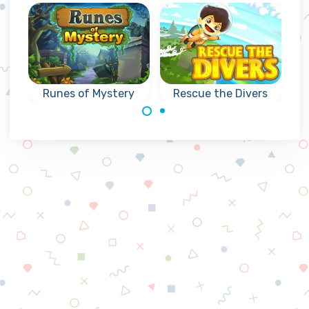
Runes of Mystery
Rescue the Divers
Kun jij zo snel als
Mysterieus
mogelijk is de
collapse spel met
duikers redden?
Runentekens:
bereik het
aangegeven doel.