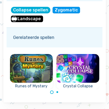
Collapse spellen
Zygomatic
Landscape
Gerelateerde spellen
Runes of Mystery
Crystal Collapse
Combineer
Mysterieus
kristallen en laat
collapse spel met