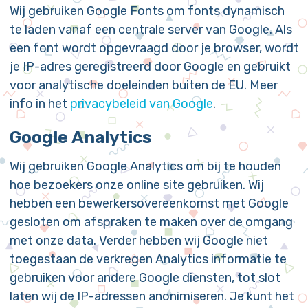
Wij gebruiken Google Fonts om fonts dynamisch
FreeWorldGroup
te laden vanaf een centrale server van Google. Als
Cool Games
een font wordt opgevraagd door je browser, wordt
GamePix
je IP-adres geregistreerd door Google en gebruikt
CloudGames
voor analytische doeleinden buiten de EU. Meer
4J
info in het
privacybeleid van Google
.
Inlogic
Big Fish Games
Google Analytics
PlayToMax
PlayZool/PlayTouch
Wij gebruiken Google Analytics om bij te houden
GameHouse and Real Networks
hoe bezoekers onze online site gebruiken. Wij
WellGames/Absolutist
hebben een bewerkersovereenkomst met Google
GameDistribution
gesloten om afspraken te maken over de omgang
met onze data. Verder hebben wij Google niet
toegestaan de verkregen Analytics informatie te
gebruiken voor andere Google diensten, tot slot
laten wij de IP-adressen anonimiseren. Je kunt het