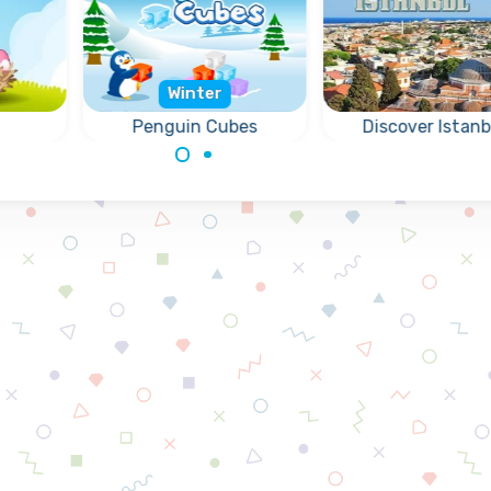
Winter
Penguin Cubes
Discover Istanbul
Ontdek de leukste
Help de pinguins om
plekjes in Istanbul.
de bevroren blokken
te verwijderen.