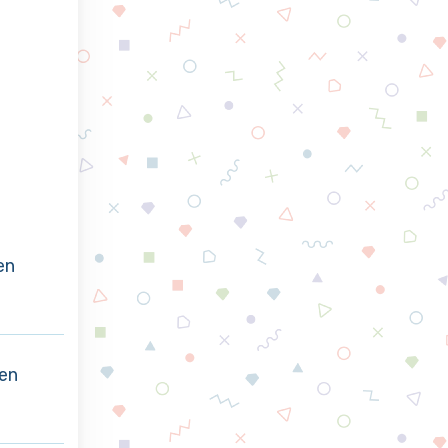
en
en