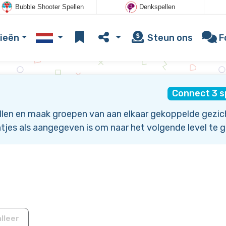
Bubble Shooter Spellen
Denkspellen
ieën
Steun ons
F
Connect 3 s
llen en maak groepen van aan elkaar gekoppelde gezic
tjes als aangegeven is om naar het volgende level te g
lleer