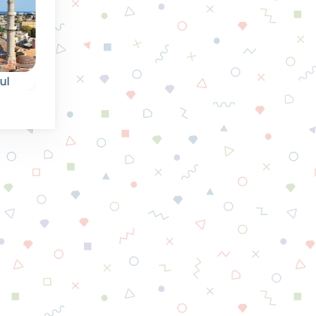
Pasen
Fruit Squares
Egg Age
Tik de juiste eitjes
Verzamel het fruit
voor Pasen.
van de vierkanten
door dezelfde te
verbinden.