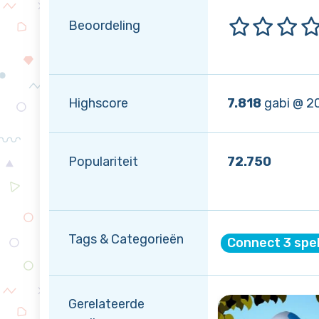
Beoordeling
Highscore
7.818
gabi @ 2
Populariteit
72.750
Tags & Categorieën
Connect 3 spe
Gerelateerde