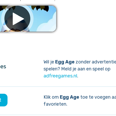
ijder advertenties
Wil je
Egg Age
zonder advertenti
spelen? Meld je aan en speel op
adfreegames.nl
.
Klik om
Egg Age
toe te voegen aa
t
favorieten.