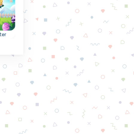
ter
Fruit Squares
Funny Faces
oor
Verzamel het fruit
Laat de grappige
van de vierkanten
gezichtjes naar
door dezelfde te
beneden vallen en
verbinden.
maak groepen van a
elkaar gekoppelde
gezichtjes.