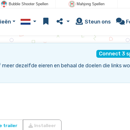
Bubble Shooter Spellen
Mahjong Spellen
ieën
Steun ons
F
Connect 3 s
of meer dezelfde eieren en behaal de doelen die links w
 trailer
Installeer