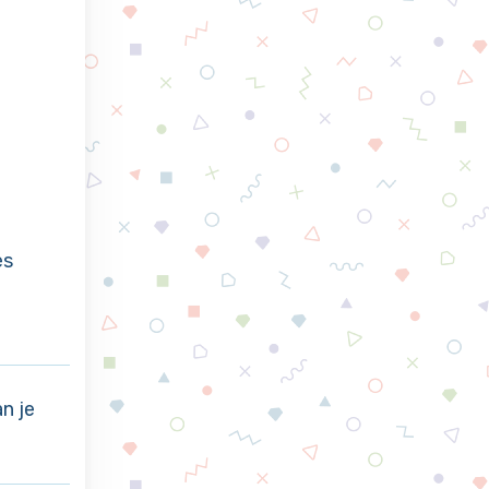
es
n je