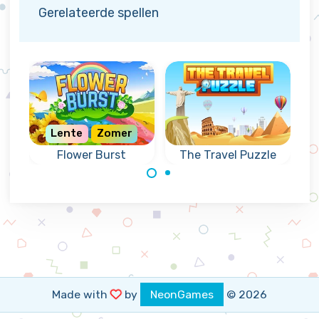
Gerelateerde spellen
Lente
Zomer
s
Flower Burst
The Travel Puzzle
Leuk puzzelspel
Reis rond de
waarbij je 3 of
wereld en
meer bloemen
verwijder alle
moet verbinden.
blokken.
Made with
by
NeonGames
© 2026