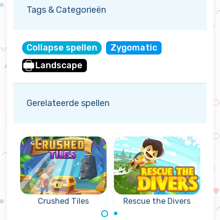
Tags & Categorieën
Collapse spellen
Zygomatic
Landscape
Gerelateerde spellen
Tiles
Rescue the Divers
Crystal Collapse