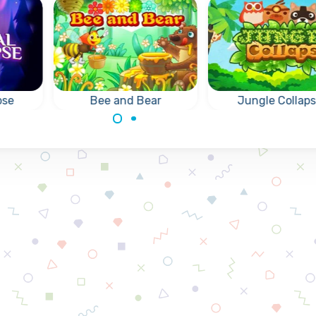
pse
Bee and Bear
Jungle Collap
llen
Laat de bij de honing
Grappig Collapse s
sen'.
bezorgen bij de
verwijder groepen
hongerige beer.
dezelfde dieren