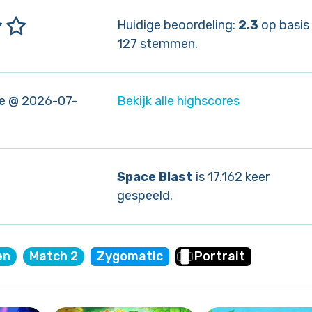
Huidige beoordeling:
2.3
op basis
127 stemmen.
e @ 2026-07-
Bekijk alle highscores
Space Blast
is 17.162 keer
gespeeld.
en
Match 2
Zygomatic
Portrait