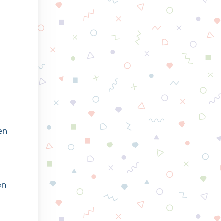
en
en