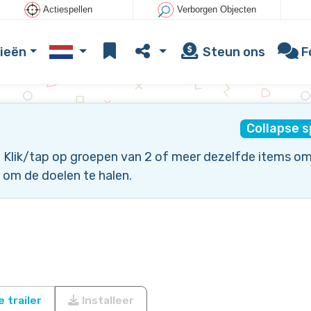
Actiespellen
Verborgen Objecten
ieën
Steun ons
F
Collapse s
e. Klik/tap op groepen van 2 of meer dezelfde items om
 om de doelen te halen.
 trailer
Installeer