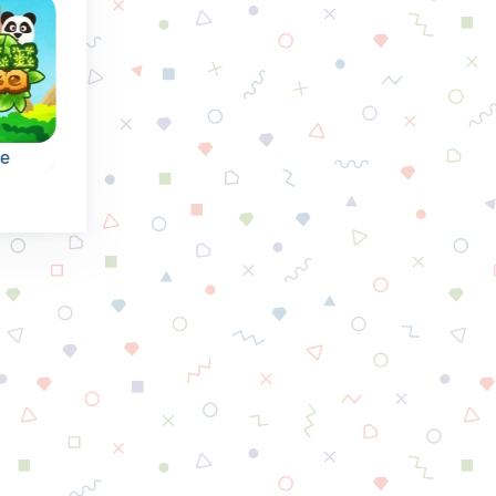
se
Runes of Mystery
Crystal Collapse
Combineer kristalle
pel:
Mysterieus collapse
en laat ze 'collapsen
 van
spel met
.
Runentekens: bereik
het aangegeven doel.