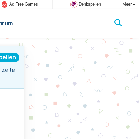
Ad Free Games
Denkspellen
Meer
orum
pellen
 ze te