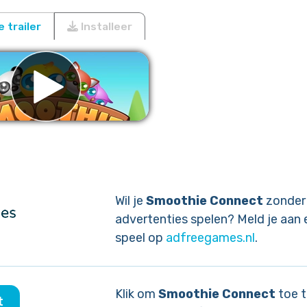
 trailer
Installeer
ijder advertenties
Wil je
Smoothie Connect
zonder
advertenties spelen? Meld je aan 
speel op
adfreegames.nl
.
Klik om
Smoothie Connect
toe t
t