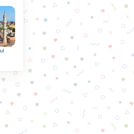
ul
Fruit Squares
Funny Faces
te
Verzamel het fruit
l.
Laat de grappige
van de vierkanten
gezichtjes naar
door dezelfde te
beneden vallen en
verbinden.
maak groepen van a
elkaar gekoppelde
gezichtjes.