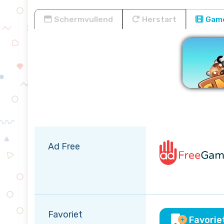
Schermvullend
Herstart
Game
Verw
Ad Free
Favoriet
Favorie