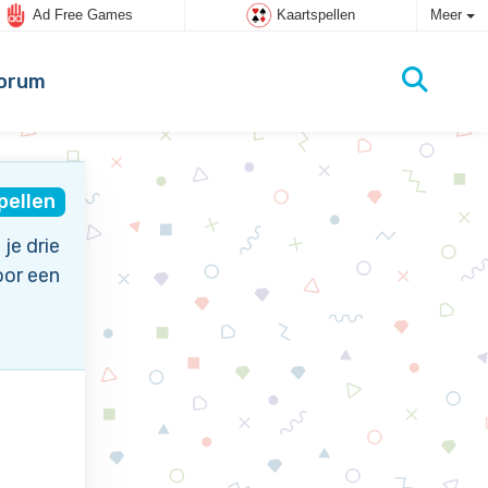
Ad Free Games
Kaartspellen
Meer
orum
pellen
je drie
oor een