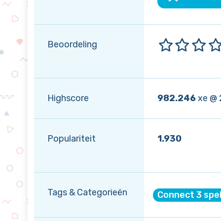
Beoordeling
Highscore
982.246
xe @ 
Populariteit
1.930
Tags & Categorieën
Connect 3 spe