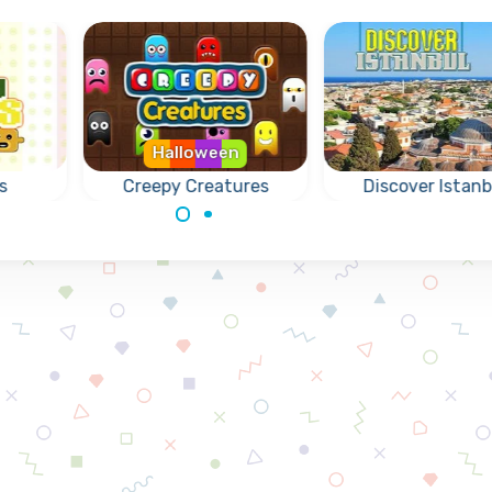
Halloween
s
Creepy Creatures
Discover Istanb
Verbind 3 of meer
Ontdek de leuks
ige
inktvissen.
plekjes in Istanbu
ar
 en
n aan
lde