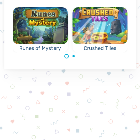
Runes of Mystery
Crushed Tiles
Mysterieus
Collapse
collapse spel met
puzzelspel
Runentekens:
Match3 spel,
bereik het
combineer stenen
aangegeven doel.
en bereik de
doelen.
Made with
by
NeonGames
© 2026