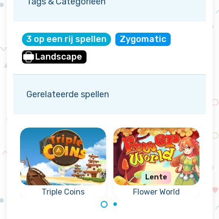
Tags & Categorieën
3 op een rij spellen
Zygomatic
Landscape
Gerelateerde spellen
Lente
Triple Coins
Flower World
Combineer