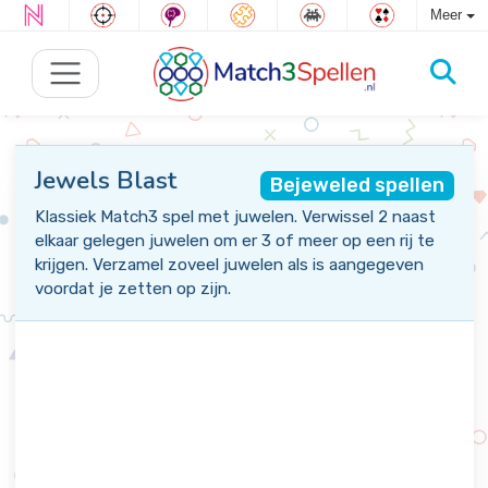
Meer
Jewels Blast
Bejeweled spellen
Klassiek Match3 spel met juwelen. Verwissel 2 naast
elkaar gelegen juwelen om er 3 of meer op een rij te
krijgen. Verzamel zoveel juwelen als is aangegeven
voordat je zetten op zijn.