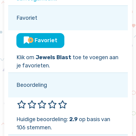
Favoriet
Favoriet
Klik om
Jewels Blast
toe te voegen aan
je favorieten.
Beoordeling
Huidige beoordeling:
2.9
op basis van
106 stemmen.