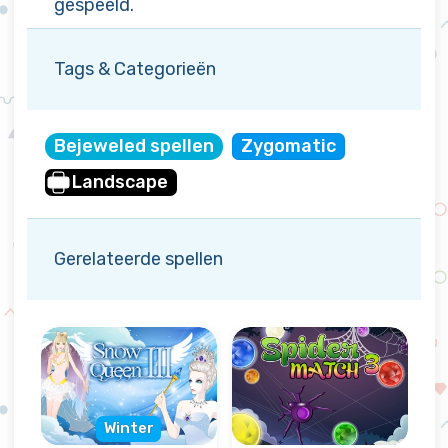
gespeeld.
Tags & Categorieën
Bejeweled spellen
Zygomatic
Landscape
Gerelateerde spellen
Winter