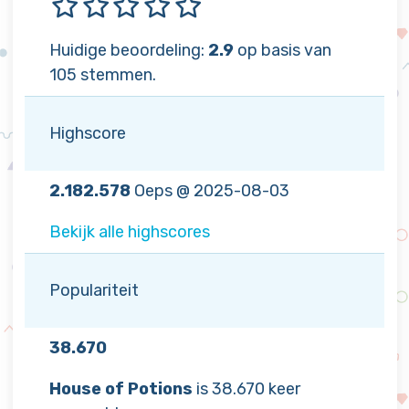
Huidige beoordeling:
2.9
op basis van
105 stemmen.
Highscore
2.182.578
Oeps @ 2025-08-03
Bekijk alle highscores
Populariteit
38.670
House of Potions
is 38.670 keer