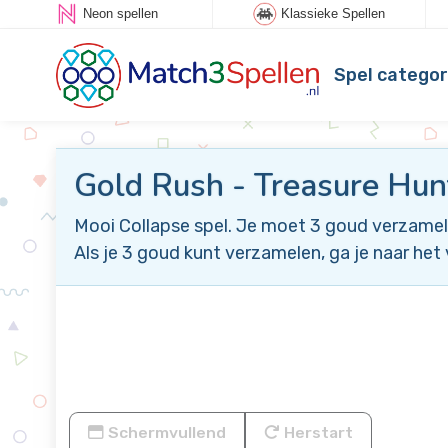
Neon spellen
Klassieke Spellen
Spel categor
Gold Rush - Treasure Hun
Mooi Collapse spel. Je moet 3 goud verzamele
Als je 3 goud kunt verzamelen, ga je naar het 
Schermvullend
Herstart