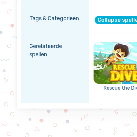
Tags & Categorieën
Collapse spell
Gerelateerde
spellen
of Mystery
Rescue the Divers
Vegetab
Kun jij zo snel als
Verwijder 
eus collapse
mogelijk is de duikers
door groep
el met
redden?
meer te c
kens: bereik
egeven doel.