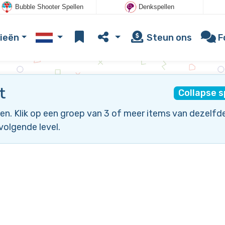
Bubble Shooter Spellen
Denkspellen
ieën
Steun ons
F
t
Collapse s
n. Klik op een groep van 3 of meer items van dezelfde 
volgende level.