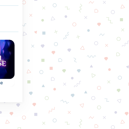
 Mystery
Rescue the Divers
Vegetable
Kun jij zo snel als
Verwijder all
 collapse
mogelijk is de duikers
door groepen 
met
redden?
meer te comb
s: bereik
ven doel.