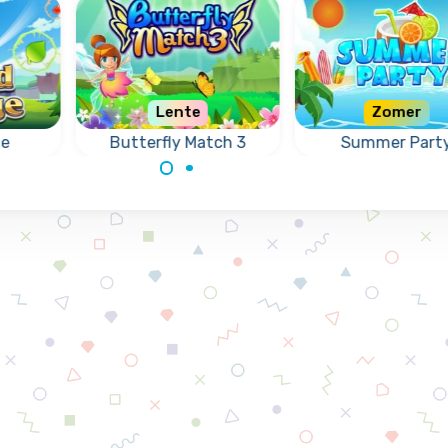
Lente
Zomer
ge
Butterfly Match 3
Summer Part
Help de vlinders in dit
reis
Een mooi Match5 
3-op-een-rij spel.
ge
om de zomer in 
l.
luiden.