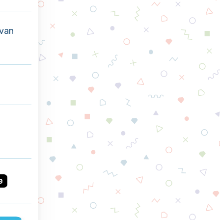
 van
e