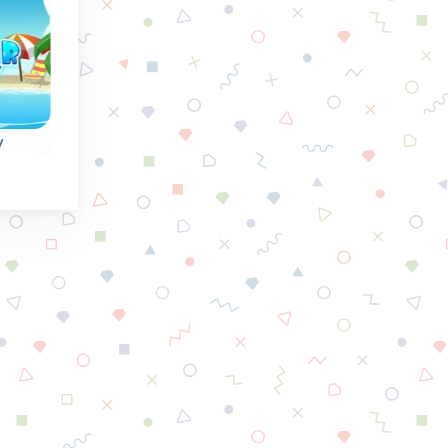
Lente
y
Flower World
World Voyage
Combineer bloemen in
spel
Maak een wereldrei
een bosrijke wereld.
te
in dit prachtige
Bejeweled spel.