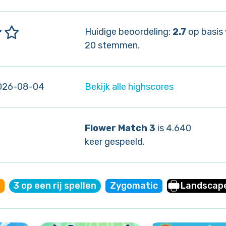
Huidige beoordeling:
2.7
op basis
20 stemmen.
026-08-04
Bekijk alle highscores
Flower Match 3
is 4.640
keer gespeeld.
3 op een rij spellen
Zygomatic
Landscap