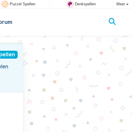
Puzzel Spellen
Denkspellen
Meer
orum
spellen
elen