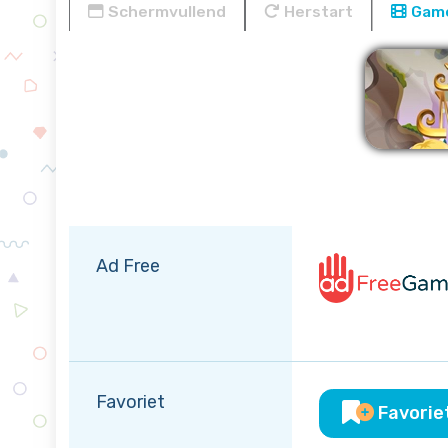
Schermvullend
Herstart
Game
Verw
Ad Free
Favoriet
Favorie