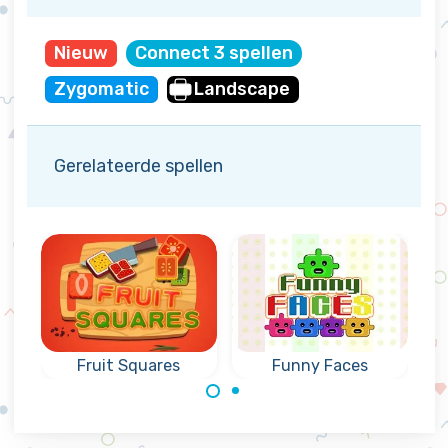
Nieuw
Connect 3 spellen
Zygomatic
Landscape
Gerelateerde spellen
l
Fruit Squares
Funny Faces
Verzamel het fruit
Laat de grappige
van de vierkanten