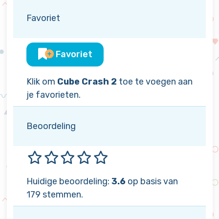
Favoriet
Favoriet
Klik om
Cube Crash 2
toe te voegen aan
je favorieten.
Beoordeling
Huidige beoordeling:
3.6
op basis van
179 stemmen.