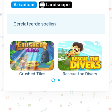
Arkadium
Landscape
Gerelateerde spellen
Crushed Tiles
Rescue the Divers
Kun jij zo snel als
Collapse
mogelijk is de
puzzelspel
duikers redden?
Match3 spel,
combineer stenen