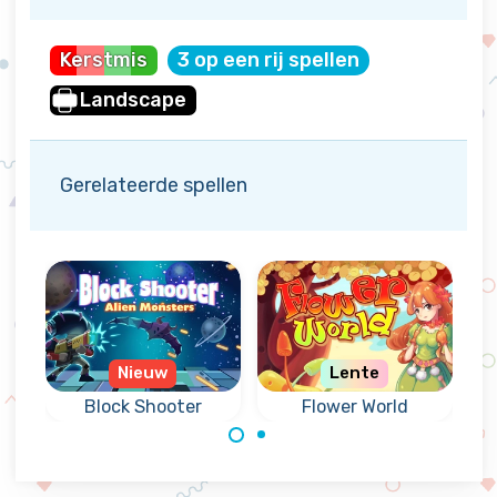
Kerstmis
3 op een rij spellen
Landscape
Gerelateerde spellen
Nieuw
Lente
ck Shooter
Flower World
World Voya
Combineer
Maak een
hiet blokken
bloemen in een
wereldreis in 