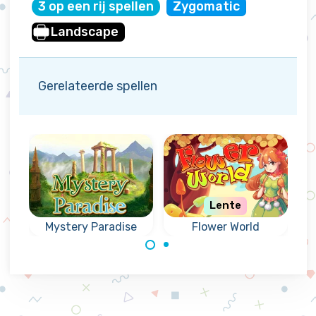
3 op een rij spellen
Zygomatic
Landscape
Gerelateerde spellen
Lente
Mystery Paradise
Flower World
Combineer
Beweeg knikkers
bloemen in een
en verwijder
bosrijke wereld.
achtergronden