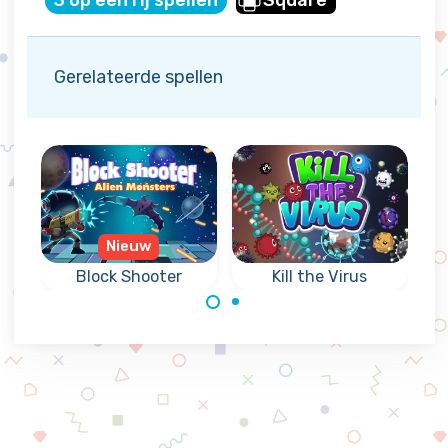
3 op een rij spellen
Square
Gerelateerde spellen
Nieuw
Block Shooter
Kill the Virus
Dood virussen
Schiet blokken
voordat ze de
omhoog en maak
lichtbundel
combinaties van
hebben bereikt.
3 of meer
dezelfde alien