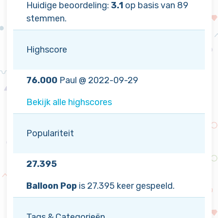
Huidige beoordeling:
3.1
op basis van 89
stemmen.
Highscore
76.000
Paul @ 2022-09-29
Bekijk alle highscores
Populariteit
27.395
Balloon Pop
is 27.395 keer gespeeld.
Tags & Categorieën