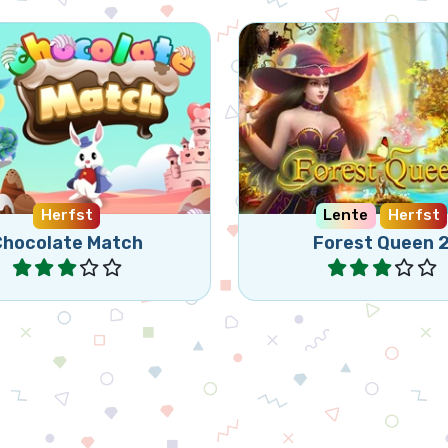
er alle achtergronden in
Help de Bosfee in een 
t match 3 spel met
nieuw avontuur.
chocolaatjes.
Herfst
Lente
Herfst
Chocolate Match
Forest Queen 
Speel
Speel