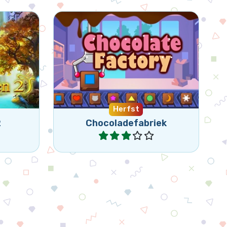
compleet
Help de werknemers van de
Chocoladefabriek.
Herfst
2
Chocoladefabriek
Speel