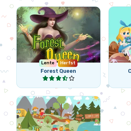
Help de Bosfee om haar
Verwijd
magische wezens te laten
di
groeien.
Lente
Herfst
Forest Queen
Speel
Een Triple Match en Verborgen
Objecten spel.