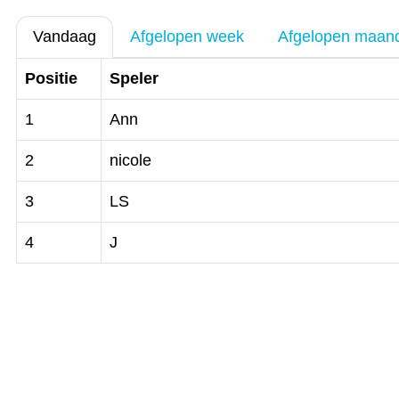
Vandaag
Afgelopen week
Afgelopen maan
Positie
Speler
1
Ann
2
nicole
3
LS
4
J