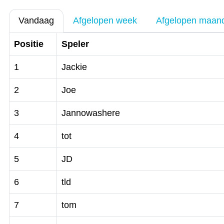
Vandaag
Afgelopen week
Afgelopen maan
Positie
Speler
1
Jackie
2
Joe
3
Jannowashere
4
tot
5
JD
6
tld
7
tom