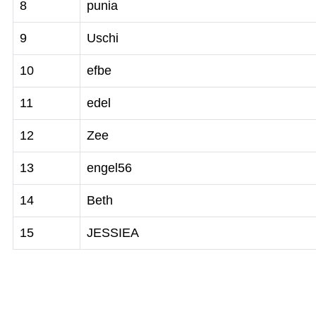
8
punia
9
Uschi
10
efbe
11
edel
12
Zee
13
engel56
14
Beth
15
JESSIEA